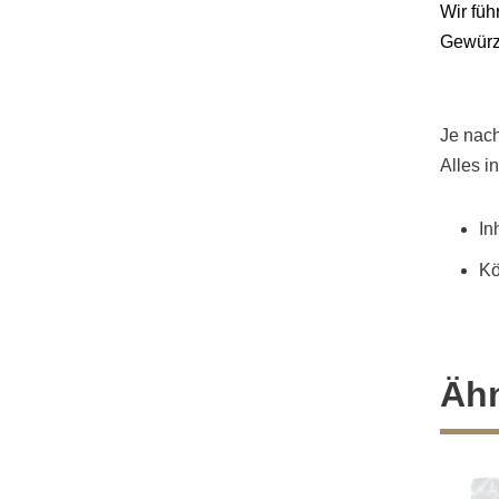
Wir füh
Gewürz
Je nac
Alles i
In
Kö
Ähn