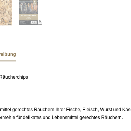
reibung
Räucherchips
ittel gerechtes Räuchern Ihrer Fische, Fleisch,
Wurst und Käs
rmehl
e
für delikates und
L
ebensmittel gerechtes Räuchern.