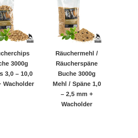
cherchips
Räuchermehl /
che 3000g
Räucherspäne
s 3,0 – 10,0
Buche 3000g
 Wacholder
Mehl / Späne 1,0
– 2,5 mm +
Wacholder