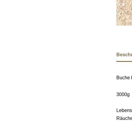
Besch
Buche
3000g
Lebensm
Räuche