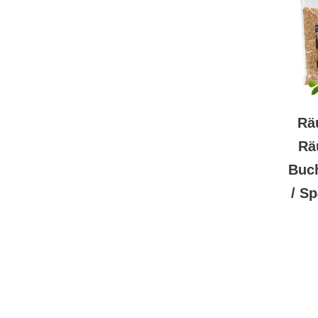
Rä
Rä
Buc
/ Sp